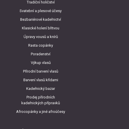
Tradiční holičství
Svatební a plesové účesy
Bezbariérové kadeřnictví
Klasické holení břitvou
Úpravy vousů a knírů
Rasta copánky
Poradenství
Výkup vlasů
Přírodní barvení vlasů
Barvení vlasů křídami
Kadeřnický bazar
Prodej přírodních
kadeřnických přípravků
Afrocopánky a jiné afroúčesy