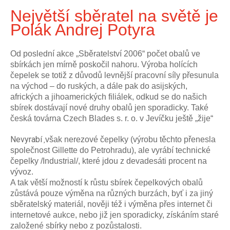
Největší sběratel na světě je
Polák Andrej Potyra
Od poslední akce „Sběratelství 2006“ počet obalů ve
sbírkách jen mírně poskočil nahoru. Výroba holících
čepelek se totiž z důvodů levnější pracovní síly přesunula
na východ – do ruských, a dále pak do asijských,
afrických a jihoamerických filiálek, odkud se do našich
sbírek dostávají nové druhy obalů jen sporadicky. Také
česká továrna Czech Blades s. r. o. v Jevíčku ještě „žije“
Nevyrabí
však nerezové čepelky (výrobu těchto přenesla
,
společnost Gillette do Petrohradu), ale vyrábí technické
čepelky /Industrial/, které jdou z devadesáti procent na
vývoz.
A tak větší možností k růstu sbírek čepelkových obalů
zůstává pouze výměna na různých burzách, byť i za jiný
sběratelský materiál, nověji též i výměna přes internet či
internetové aukce, nebo již jen sporadicky, získáním staré
založené sbírky nebo z pozůstalosti.