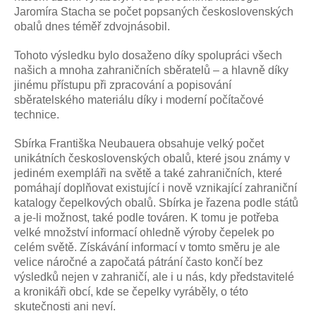
Jaromíra Stacha se počet popsaných československých
obalů dnes téměř zdvojnásobil.
Tohoto výsledku bylo dosaženo díky spolupráci všech
našich a mnoha zahraničních sběratelů – a hlavně díky
jinému přístupu při zpracování a popisování
sběratelského materiálu díky i moderní počítačové
technice.
Sbírka Františka Neubauera obsahuje velký počet
unikátních československých obalů, které jsou známy v
jediném exempláři na světě a také zahraničních, které
pomáhají doplňovat existující i nově vznikající zahraniční
katalogy čepelkových obalů. Sbírka je řazena podle států
a je-li možnost, také podle továren. K tomu je potřeba
velké množství informací ohledně výroby čepelek po
celém světě. Získávání informací v tomto směru je ale
velice náročné a započatá pátrání často končí bez
výsledků nejen v zahraničí, ale i u nás, kdy představitelé
a kronikáři obcí, kde se čepelky vyráběly, o této
skutečnosti ani neví.