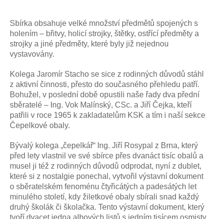
Sbírka obsahuje velké množství předmětů spojených s
holením – břitvy, holicí strojky, štětky, ostřící předměty a
strojky a jiné předměty, které byly již nejednou
vystavovány.
Kolega Jaromír Stacho se sice z rodinných důvodů stáhl
z aktivní činnosti, přesto do současného přehledu patří.
Bohužel, v poslední době opustili naše řady dva přední
sběratelé – Ing. Vok Malínský, CSc. a Jiří Čejka, kteří
patřili v roce 1965 k zakladatelům KSK a tím i naší sekce
Čepelkové obaly.
Bývalý kolega „čepelkář“ Ing. Jiří Rosypal z Brna, který
před lety vlastnil ve své sbírce přes dvanáct tisíc obalů a
musel ji též z rodinných důvodů odprodat, nyní z dublet,
které si z nostalgie ponechal, vytvořil výstavní dokument
o sběratelském fenoménu čtyřicátých a padesátých let
minulého století, kdy žiletkové obaly sbírali snad každý
druhý školák či školačka. Tento výstavní dokument, který
tvoří dvacet jedna albových listů s jedním tisícem osmisty