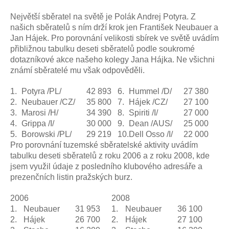
Největší sběratel na světě je Polák Andrej Potyra. Z
našich sběratelů s ním drží krok jen František Neubauer a
Jan Hájek. Pro porovnání velikosti sbírek ve světě uvádím
přibližnou tabulku deseti sběratelů podle soukromé
dotazníkové akce našeho kolegy Jana Hájka. Ne všichni
známí sběratelé mu však odpověděli.
1.
Potyra /PL/
42 893
6.
Hummel /D/
27 380
2.
Neubauer /CZ/
35 800
7.
Hájek /CZ/
27 100
3.
Marosi /H/
34 390
8.
Spiriti /I/
27 000
4.
Grippa /I/
30 000
9.
Dean /AUS/
25 000
5.
Borowski /PL/
29 219
10.
Dell Osso /I/
22 000
Pro porovnání tuzemské sběratelské aktivity uvádím
tabulku deseti sběratelů z roku 2006 a z roku 2008, kde
jsem využil údaje z posledního klubového adresáře a
prezenčních listin pražských burz.
2006
2008
1.
Neubauer
31 953
1.
Neubauer
36 100
2.
Hájek
26 700
2.
Hájek
27 100