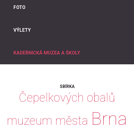
FOTO
VÝLETY
KADEŘNICKÁ MUZEA A ŠKOLY
SBÍRKA
Čepelkových
obalů
Brna
muzeum
města