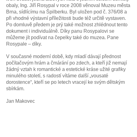
obaly, Ing. Jiří Rosypal v roce 2008 věnoval Muzeu města
Brna, sídlícímu na Špilberku. Byl uložen pod č. 376/08 a
při vhodné výstavní příležitosti bude též určitě vystaven.
Po domluvě předem je prý také možnost zhlédnout tento
dokument i individuálně. Díky panu Rosypalovi se
můžeme jít podívat na čepelky také do muzea. Pane
Rosypale – díky.
V současné moderní době, kdy mladí dávají přednost
počítačovým hrám a čmárání po zdech, a kteří již nemají
žádný vztah k romantické a estetické kráse užité grafiky
minulého století, s radostí vítáme další „vousaté
dorostence“, kteří se po letech vracejí ke svým dětským
sbírkám.
Jan Makovec