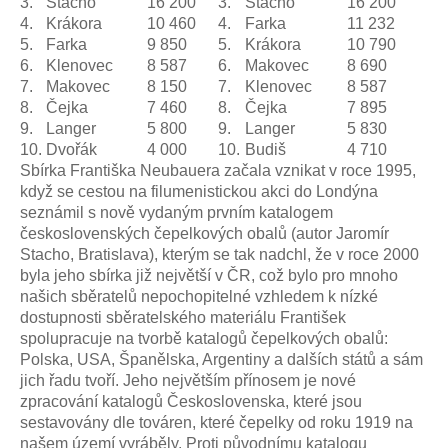
3.
Stacho
16 200
3.
Stacho
16 200
4.
Krákora
10 460
4.
Farka
11 232
5.
Farka
9 850
5.
Krákora
10 790
6.
Klenovec
8 587
6.
Makovec
8 690
7.
Makovec
8 150
7.
Klenovec
8 587
8.
Čejka
7 460
8.
Čejka
7 895
9.
Langer
5 800
9.
Langer
5 830
10.
Dvořák
4 000
10.
Budiš
4 710
Sbírka Františka Neubauera začala vznikat v roce 1995,
když se cestou na filumenistickou akci do Londýna
seznámil s nově vydaným prvním katalogem
československých čepelkových obalů (autor Jaromír
Stacho, Bratislava), kterým se tak nadchl, že v roce 2000
byla jeho sbírka již největší v ČR, což bylo pro mnoho
našich sběratelů nepochopitelné vzhledem k nízké
dostupnosti sběratelského materiálu František
spolupracuje na tvorbě katalogů čepelkových obalů:
Polska, USA, Španělska, Argentiny a dalších států a sám
jich řadu tvoří. Jeho největším přínosem je nové
zpracování katalogů Československa, které jsou
sestavovány dle továren, které čepelky od roku 1919 na
našem území vyráběly. Proti původnímu katalogu