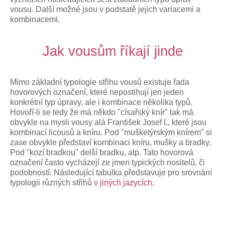
vousu. Další možné jsou v podstatě jejich variacemi a
kombinacemi.
Jak vousům říkají jinde
Mimo základní typologie střihu vousů existuje řada
hovorových označení, které nepostihují jen jeden
konkrétní typ úpravy, ale i kombinace několika typů.
Hovoří-li se tedy že má někdo "císařský knír" tak má
obvykle na mysli vousy alá František Josef I., které jsou
kombinací licousů a kníru. Pod "mušketýrským knírem" si
zase obvykle představí kombinaci kníru, mušky a bradky.
Pod "kozí bradkou" delší bradku, atp. Tato hovorová
označení často vycházejí ze jmen typických nositelů, či
podobností. Následující tabulka představuje pro srovnání
typologii různých střihů
v jiných jazycích.