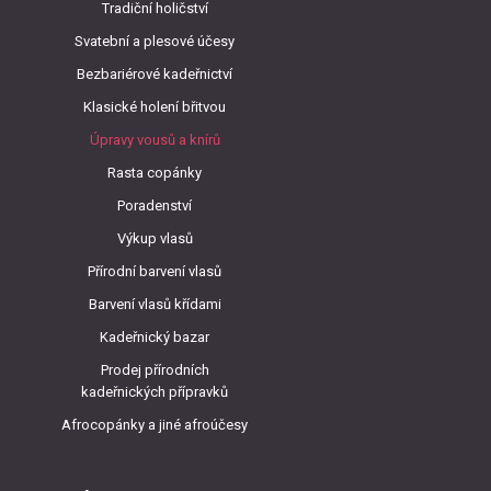
Tradiční holičství
Svatební a plesové účesy
Bezbariérové kadeřnictví
Klasické holení břitvou
Úpravy vousů a knírů
Rasta copánky
Poradenství
Výkup vlasů
Přírodní barvení vlasů
Barvení vlasů křídami
Kadeřnický bazar
Prodej přírodních
kadeřnických přípravků
Afrocopánky a jiné afroúčesy