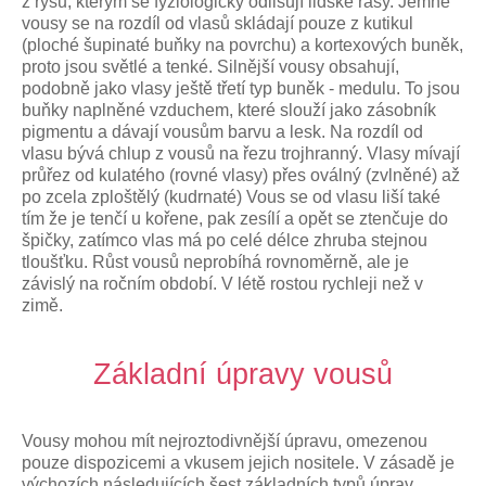
z rysů, kterým se fyziologicky odlišují lidské rasy. Jemné
vousy se na rozdíl od vlasů skládají pouze z kutikul
(ploché šupinaté buňky na povrchu) a kortexových buněk,
proto jsou světlé a tenké. Silnější vousy obsahují,
podobně jako vlasy ještě třetí typ buněk - medulu. To jsou
buňky naplněné vzduchem, které slouží jako zásobník
pigmentu a dávají vousům barvu a lesk. Na rozdíl od
vlasu bývá chlup z vousů na řezu trojhranný. Vlasy mívají
průřez od kulatého (rovné vlasy) přes oválný (zvlněné) až
po zcela zploštělý (kudrnaté) Vous se od vlasu liší také
tím že je tenčí u kořene, pak zesílí a opět se ztenčuje do
špičky, zatímco vlas má po celé délce zhruba stejnou
tloušťku. Růst vousů neprobíhá rovnoměrně, ale je
závislý na ročním období. V létě rostou rychleji než v
zimě.
Základní úpravy vousů
Vousy mohou mít nejroztodivnější úpravu, omezenou
pouze dispozicemi a vkusem jejich nositele. V zásadě je
výchozích následujících šest základních typů úprav