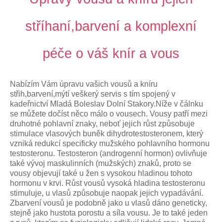
stříhaní,barvení a komplexní
péče o váš knír a vous
Nabízím Vám úpravu vašich vousů a kníru
střih,barvení,mýtí veškerý servis s tím spojený v
kadeřnictví Mladá Boleslav Dolní Stakory.Níže v čálnku
se můžete dočíst něco málo o vousech. Vousy patří mezi
druhotné pohlavní znaky, neboť jejich růst způsobuje
stimulace vlasových buněk dihydrotestosteronem, který
vzniká redukcí specificky mužského pohlavního hormonu
testosteronu. Testosteron (androgenní hormon) ovlivňuje
také vývoj maskulinních (mužských) znaků, proto se
vousy objevují také u žen s vysokou hladinou tohoto
hormonu v krvi. Růst vousů vysoká hladina testosteronu
stimuluje, u vlasů způsobuje naopak jejich vypadávání.
Zbarvení vousů je podobně jako u vlasů dáno geneticky,
stejně jako hustota porostu a síla vousu. Je to také jeden