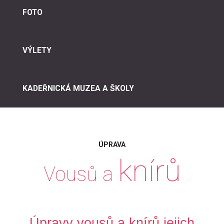
FOTO
VÝLETY
KADEŘNICKÁ MUZEA A ŠKOLY
ÚPRAVA
knírů
Vousů
a
Úpravy vousů a knírů jejich