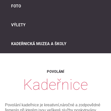
FOTO
VÝLETY
KADEŘNICKÁ MUZEA A ŠKOLY
POVOLÁNÍ
Kadeřnice
Povolání kadeřnice je kreativní,náročné a zodpovědné
řemeslo,při kterém jsou veškeré služby poskytovány