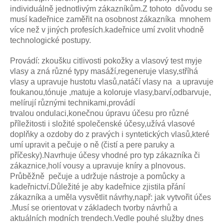
individuálně jednotlivým zákazníkům.Z tohoto důvodu se
musí kadeřnice zaměřit na osobnost zákazníka mnohem
více než v jiných profesích.kadeřnice umí zvolit vhodně
technologické postupy.
Provádí: zkoušku citlivosti pokožky a vlasový test myje
vlasy a zná různé typy masáží,regeneruje vlasy,stříhá
vlasy a upravuje hustotu vlasů,natáčí vlasy na a upravuje
foukanou,tónuje ,matuje a koloruje vlasy,barví,odbarvuje,
melírují různými technikami,provádí
trvalou ondulaci,konečnou úpravu účesu pro různé
příležitosti i složité společenské účesy,užívá vlasové
doplňky a ozdoby do z pravých i syntetických vlasů,které
umí upravit a pečuje o ně (čistí a pere paruky a
příčesky).Navrhuje účesy vhodné pro typ zákazníka či
zákaznice,holí vousy a upravuje kníry a plnovous.
Průběžně pečuje a udržuje nástroje a pomůcky a
kadeřnictví.Důležité je aby kadeřnice zjistila přání
zákazníka a uměla vysvětlit návrhy,např: jak vytvořit účes
.Musí se orientovat v základech tvorby návrhů a
aktuálních modních trendech.Vedle pouhé služby dnes