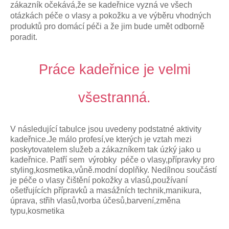
zákazník očekává,že se kadeřnice vyzná ve všech
otázkách péče o vlasy a pokožku a ve výběru vhodných
produktů pro domácí péči a že jim bude umět odborně
poradit.
Práce kadeřnice je velmi
všestranná.
V následující tabulce jsou uvedeny podstatné aktivity
kadeřnice.Je málo profesí,ve kterých je vztah mezi
poskytovatelem služeb a zákazníkem tak úzký jako u
kadeřnice. Patří sem výrobky péče o vlasy,přípravky pro
styling,kosmetika,vůně.modní doplňky. Nedílnou součástí
je péče o vlasy čištění pokožky a vlasů,používaní
ošetřujících přípravků a masážních technik,manikura,
úprava, střih vlasů,tvorba účesů,barvení,změna
typu,kosmetika