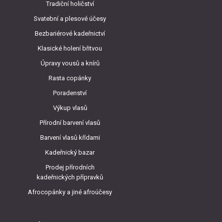
Tradiční holičství
Svatební a plesové účesy
Bezbariérové kadeřnictví
Klasické holení břitvou
Úpravy vousů a knírů
Rasta copánky
Poradenství
Výkup vlasů
Přírodní barvení vlasů
Barvení vlasů křídami
Kadeřnický bazar
Prodej přírodních
kadeřnických přípravků
Afrocopánky a jiné afroúčesy