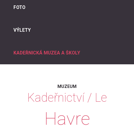
FOTO
VÝLETY
KADEŘNICKÁ MUZEA A ŠKOLY
MUZEUM
Kadeřnictví
/
Le
Havre