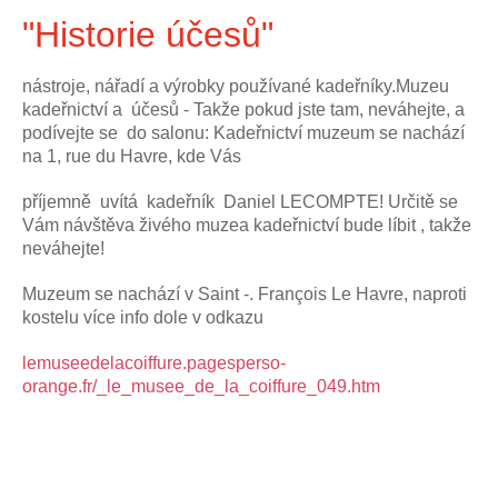
"Historie účesů"
nástroje, nářadí a výrobky používané kadeřníky.
Muzeu
kadeřnictví a účesů - Takže pokud jste tam, neváhejte, a
podívejte se do salonu: Kadeřnictví muzeum se nachází
na 1, rue du Havre, kde Vás
příjemně uvítá kadeřník Daniel LECOMPTE! Určitě se
Vám návštěva živého muzea kadeřnictví bude líbit , takže
neváhejte!
Muzeum se nachází v Saint -. François Le Havre, naproti
kostelu více info dole v odkazu
lemuseedelacoiffure.pagesperso-
orange.fr/_le_musee_de_la_coiffure_049.htm