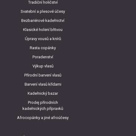
Tradiční holičství
Svatební a plesové účesy
Bezbariérové kadeřnictví
Klasické holení břitvou
Úpravy vousů a knírů
Rasta copánky
Poradenství
Výkup vlasů
Přírodní barvení vlasů
Barvení vlasů křídami
Kadeřnický bazar
Prodej přírodních
kadeřnických přípravků
Afrocopánky a jiné afroúčesy