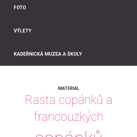
FOTO
VÝLETY
KADEŘNICKÁ MUZEA A ŠKOLY
MATERIÁL
Rasta
copánků
a
francouzkých