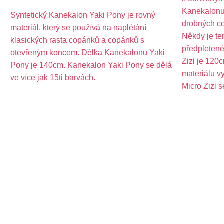
Kanekalonu 
Syntetický Kanekalon Yaki Pony je rovný
drobných co
materiál, který se používá na naplétání
Někdy je te
klasických rasta copánků a copánků s
předpleten
otevřeným koncem. Délka Kanekalonu Yaki
Zizi je 120
Pony je 140cm. Kanekalon Yaki Pony se dělá
materiálu 
ve více jak 15ti barvách.
Micro Zizi s