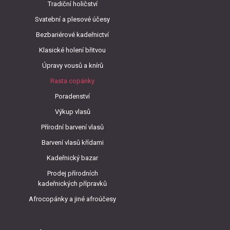
Tradiční holičství
Svatební a plesové účesy
Bezbariérové kadeřnictví
Klasické holení břitvou
Úpravy vousů a knírů
Rasta copánky
Poradenství
Výkup vlasů
Přírodní barvení vlasů
Barvení vlasů křídami
Kadeřnický bazar
Prodej přírodních
kadeřnických přípravků
Afrocopánky a jiné afroúčesy