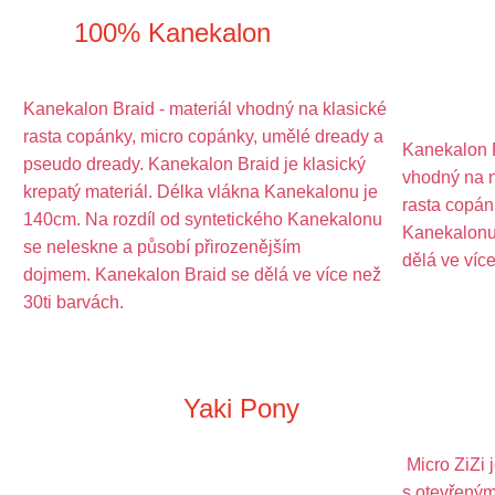
100% Kanekalon
Kanekalon Braid - materiál vhodný na klasické
rasta copánky, micro copánky, umělé dready a
Kanekalon P
pseudo dready. Kanekalon Braid je klasický
vhodný na n
krepatý materiál. Délka vlákna Kanekalonu je
rasta copá
140cm. Na rozdíl od syntetického Kanekalonu
Kanekalonu
se neleskne a působí přirozenějším
dělá ve víc
dojmem. Kanekalon Braid se dělá ve více než
30ti barvách.
Yaki Pony
Micro ZiZi 
s otevřeným