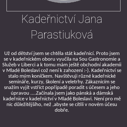
Kadeřnictví Jana
Parastiuková
Už od dětství jsem se chtěla stát kadeřnicí. Proto jsem
se v kadeřnickém oboru vyučila na Sou Gastronomie a
Služeb v Liberci a k tomu mám ještě obchodní akademii
v Mladé Boleslavi což není k zahození :-). Kadeřnictví se
stalo mým koníčkem. Navštěvuji různé kadeřnické
semináře, kurzy, školení a veletrhy. Zákaznicím se
snažím vyjít vstříct popřípadě poradit s účesem a jeho
úpravou ....Začínala jsem
jako pánská a dámská
kadeřnice v kadeřnictví v Mladé Boleslavi. Není pro mě
nic důležitějšího, než ,abyste se cítili v novém účesu
dobře.