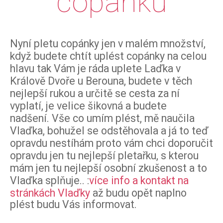
copánků
Nyní pletu copánky jen v malém množství
,
když budete chtít uplést copánky na celou
hlavu tak Vám je ráda uplete Laďka v
Králově Dvoře u Berouna, budete v těch
nejlepší rukou a určitě se cesta za ní
vyplatí, je velice šikovná a
budete
nadšení
.
V
še co umím plést, mě naučila
Vlaďka, bohužel se odstěhovala a já to teď
opravdu nestíhám proto vám chci doporučit
opravdu jen tu nejlepší pletařku, s kterou
mám jen tu nejlepší osobní zkušenost a to
Vlaďka splňuje.. :
více info a kontakt na
stránkách Vlaďky
až budu opět naplno
plést budu Vás informovat.