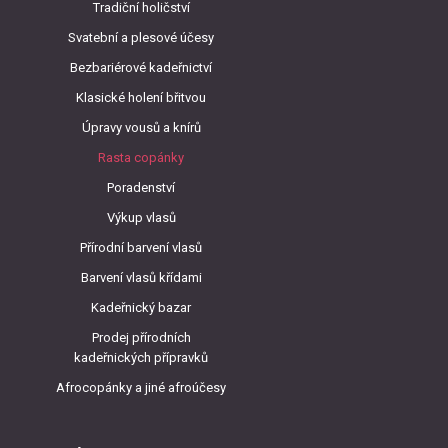
Tradiční holičství
Svatební a plesové účesy
Bezbariérové kadeřnictví
Klasické holení břitvou
Úpravy vousů a knírů
Rasta copánky
Poradenství
Výkup vlasů
Přírodní barvení vlasů
Barvení vlasů křídami
Kadeřnický bazar
Prodej přírodních
kadeřnických přípravků
Afrocopánky a jiné afroúčesy