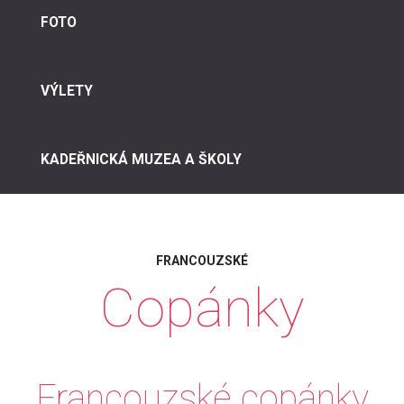
FOTO
VÝLETY
KADEŘNICKÁ MUZEA A ŠKOLY
FRANCOUZSKÉ
Copánky
Francouzské copánky