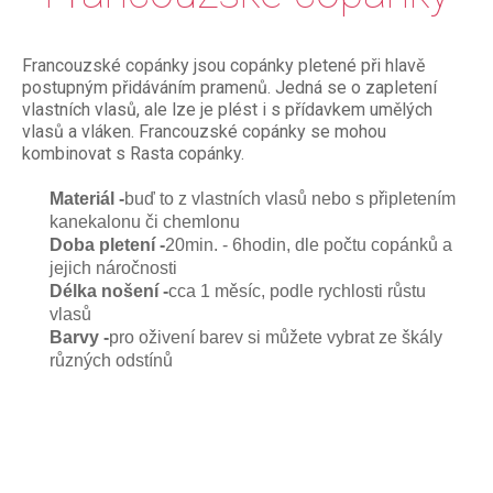
Francouzské copánky jsou copánky pletené při hlavě
postupným přidáváním pramenů. Jedná se o zapletení
vlastních vlasů, ale lze je plést i s přídavkem umělých
vlasů a vláken. Francouzské copánky se mohou
kombinovat s Rasta copánky.
Materiál -
buď to z vlastních vlasů nebo s připletením
kanekalonu či chemlonu
Doba pletení -
20min. - 6hodin, dle počtu copánků a
jejich náročnosti
Délka nošení -
cca 1 měsíc, podle rychlosti růstu
vlasů
Barvy -
pro oživení barev si můžete vybrat ze škály
různých odstínů